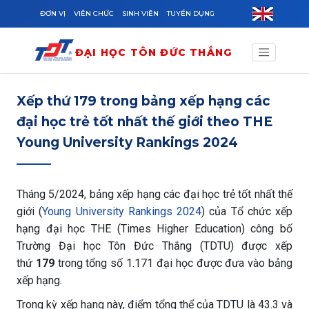
Skip to main content
ĐƠN VỊ
VIÊN CHỨC
SINH VIÊN
TUYỂN DỤNG
ĐẠI HỌC TÔN ĐỨC THẮNG
Xếp thứ 179 trong bảng xếp hạng các
đại học trẻ tốt nhất thế giới theo THE
Young University Rankings 2024
Tháng 5/2024, bảng xếp hạng các đại học trẻ tốt nhất thế
giới (
Young University Rankings 2024
) của Tổ chức xếp
hạng đại học THE (Times Higher Education) công bố
Trường Đại học Tôn Đức Thắng (TDTU) được xếp
thứ
179
trong tổng số 1.171 đại học được đưa vào bảng
xếp hạng.
Trong kỳ xếp hạng này, điểm tổng thể của TDTU là 43.3 và