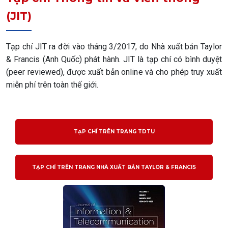
(JIT)
Tạp chí JIT ra đời vào tháng 3/2017, do Nhà xuất bản Taylor
& Francis (Anh Quốc) phát hành. JIT là tạp chí có bình duyệt
(peer reviewed), được xuất bản online và cho phép truy xuất
miễn phí trên toàn thế giới.
TẠP CHÍ TRÊN TRANG TDTU
TẠP CHÍ TRÊN TRANG NHÀ XUẤT BẢN TAYLOR & FRANCIS