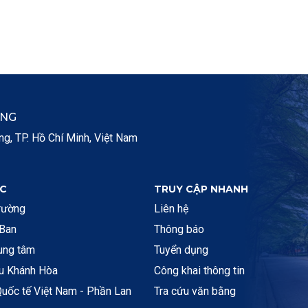
ẮNG
, TP. Hồ Chí Minh, Việt Nam
C
TRUY CẬP NHANH
rường
Liên hệ
 Ban
Thông báo
rung tâm
Tuyển dụng
ệu Khánh Hòa
Công khai thông tin
uốc tế Việt Nam - Phần Lan
Tra cứu văn bằng