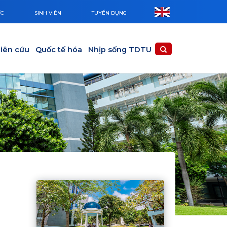
ỨC
SINH VIÊN
TUYỂN DỤNG
iên cứu
Quốc tế hóa
Nhịp sống TDTU