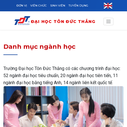
Skip to main content
ĐƠN VỊ
VIÊN CHỨC
SINH VIÊN
TUYỂN DỤNG
ĐẠI HỌC TÔN ĐỨC THẮNG
Danh mục ngành học
Trường Đại học Tôn Đức Thắng có các chương trình đại học:
52 ngành đại học tiêu chuẩn, 20 ngành đại học tiên tiến, 11
ngành đại học bằng tiếng Anh, 14 ngành liên kết quốc tế.