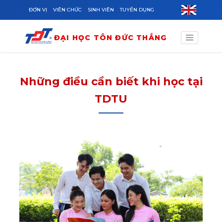
Skip to main content
ĐƠN VỊ
VIÊN CHỨC
SINH VIÊN
TUYỂN DỤNG
ĐẠI HỌC TÔN ĐỨC THẮNG
Những điều cần biết khi học tại
TDTU