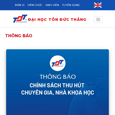
Skip to main content
ĐƠN VỊ
VIÊN CHỨC
SINH VIÊN
TUYỂN DỤNG
ĐẠI HỌC TÔN ĐỨC THẮNG
THÔNG BÁO