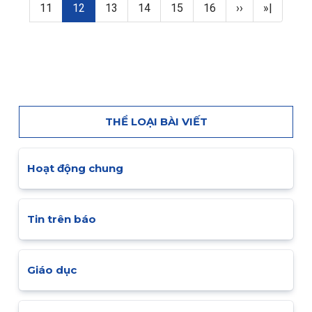
Page
Trang hiện thời
Page
Page
Page
Page
Next page
Last page
11
12
13
14
15
16
››
»|
THỂ LOẠI BÀI VIẾT
Hoạt động chung
Tin trên báo
Giáo dục