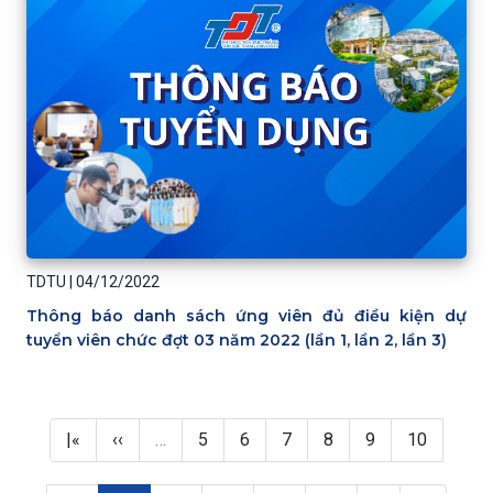
TDTU
|
04/12/2022
Thông báo danh sách ứng viên đủ điều kiện dự
tuyển viên chức đợt 03 năm 2022 (lần 1, lần 2, lần 3)
Pagination
First page
Previous page
Page
Page
Page
Page
Page
Page
|«
‹‹
…
5
6
7
8
9
10