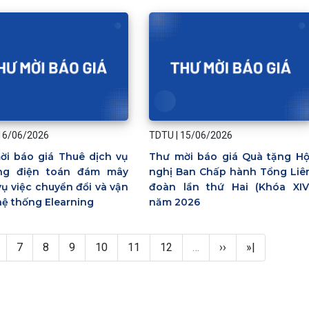
16/06/2026
TDTU
|
15/06/2026
ời báo giá Thuê dịch vụ
Thư mời báo giá Quà tặng Hộ
ng điện toán đám mây
nghị Ban Chấp hành Tổng Liê
ụ việc chuyển đổi và vận
đoàn lần thứ Hai (Khóa XIV
ệ thống Elearning
năm 2026
age
Page
Page
Page
Page
Page
Page
Next page
Last page
7
8
9
10
11
12
…
››
»|