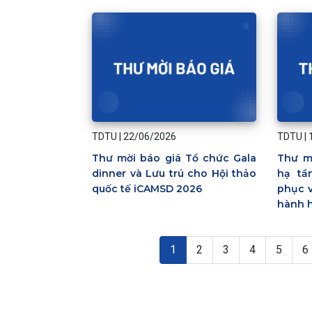
TDTU
|
22/06/2026
TDTU
|
Thư mời báo giá Tổ chức Gala
Thư m
dinner và Lưu trú cho Hội thảo
hạ tầ
quốc tế iCAMSD 2026
phục v
hành h
Pagination
Trang hiện thời
Page
Page
Page
Page
P
1
2
3
4
5
6