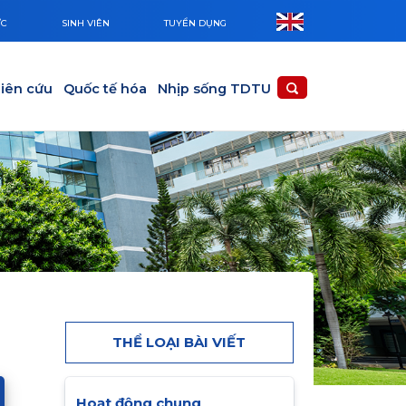
ỨC
SINH VIÊN
TUYỂN DỤNG
iên cứu
Quốc tế hóa
Nhịp sống TDTU
THỂ LOẠI BÀI VIẾT
Hoạt động chung