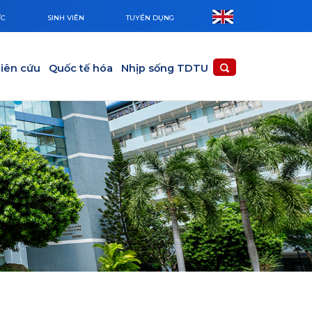
ỨC
SINH VIÊN
TUYỂN DỤNG
iên cứu
Quốc tế hóa
Nhịp sống TDTU