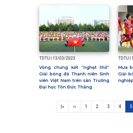
TDTU
|
13/03/2023
TDTU
|
Vòng chung kết “nghẹt thở”
Mưa b
Giải bóng đá Thanh niên Sinh
Giải b
viên Việt Nam trên sân Trường
nghiệp
Đại học Tôn Đức Thắng
Pagination
First page
Previous page
Page
Page
Page
Page
T
|«
‹‹
1
2
3
4
5