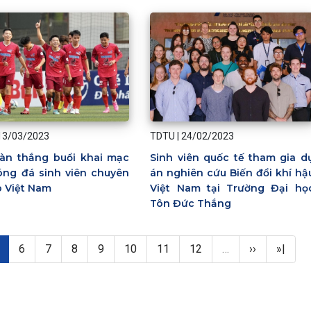
13/03/2023
TDTU
|
24/02/2023
àn thắng buổi khai mạc
Sinh viên quốc tế tham gia d
óng đá sinh viên chuyên
án nghiên cứu Biến đổi khí hậ
 Việt Nam
Việt Nam tại Trường Đại họ
Tôn Đức Thắng
rang hiện thời
Page
Page
Page
Page
Page
Page
Page
Next page
Last p
6
7
8
9
10
11
12
…
››
»|