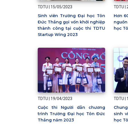
TDTU
|
15/05/2023
TDTU
|
Sinh viên Trường Đại học Tôn
Hơn 6
Đức Thắng gọi vốn khởi nghiệp
nguồn
thành công tại cuộc thi TDTU
học T
Startup Wing 2023
TDTU
|
19/04/2023
TDTU
|
Cuộc thi Người dẫn chương
Chung
trình Trường Đại học Tôn Đức
sinh v
Thắng năm 2023
học T