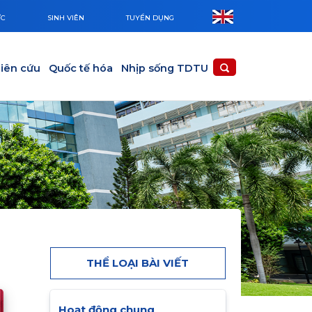
ỨC
SINH VIÊN
TUYỂN DỤNG
iên cứu
Quốc tế hóa
Nhịp sống TDTU
THỂ LOẠI BÀI VIẾT
Hoạt động chung