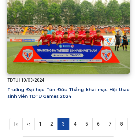
TDTU
|
10/03/2024
Trường Đại học Tôn Đức Thắng khai mạc Hội thao
sinh viên TDTU Games 2024
Pagination
First page
Previous page
Page
Page
Trang hiện thời
Page
Page
Page
Page
Page
|«
‹‹
1
2
3
4
5
6
7
8