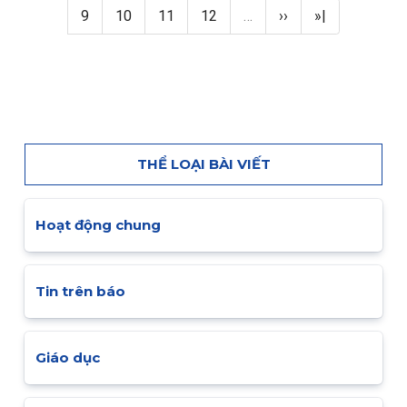
Page
Page
Page
Page
Next page
Last page
9
10
11
12
…
››
»|
THỂ LOẠI BÀI VIẾT
Hoạt động chung
Tin trên báo
Giáo dục