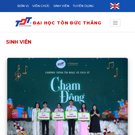
Skip to main content
ĐƠN VỊ
VIÊN CHỨC
SINH VIÊN
TUYỂN DỤNG
ĐẠI HỌC TÔN ĐỨC THẮNG
SINH VIÊN