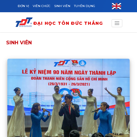
Skip to main content
ĐƠN VỊ
VIÊN CHỨC
SINH VIÊN
TUYỂN DỤNG
ĐẠI HỌC TÔN ĐỨC THẮNG
SINH VIÊN