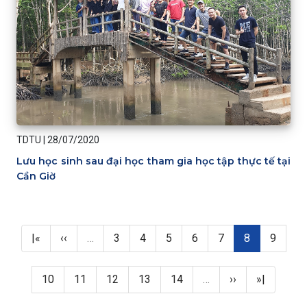
TDTU
|
28/07/2020
Lưu học sinh sau đại học tham gia học tập thực tế tại
Cần Giờ
Pagination
First page
Previous page
Page
Page
Page
Page
Page
Trang hiện thờ
Page
|«
‹‹
…
3
4
5
6
7
8
9
Page
Page
Page
Page
Page
Next page
Last page
10
11
12
13
14
…
››
»|