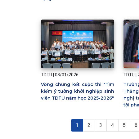
TDTU
|
TDTU
|
08/01/2026
Trườ
Vòng chung kết cuộc thi "Tìm
Thắng
kiếm ý tưởng khởi nghiệp sinh
nghị 
viên TDTU năm học 2025-2026"
tội ph
Pagination
Trang hiện thời
Page
Page
Page
Page
P
1
2
3
4
5
6