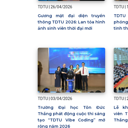
TDTU
|
TDTU
|
26/04/2026
TDTU 
Gương mặt đại diện truyền
phóng
thông TDTU 2026: Lan tỏa hình
tinh t
ảnh sinh viên thời đại mới
TDTU
|
03/04/2026
TDTU
|
Trường Đại học Tôn Đức
Lễ kh
Thắng phát động cuộc thi sáng
viên 
tạo “TDTU Vibe Coding” mở
Thắng
rộng năm 2026