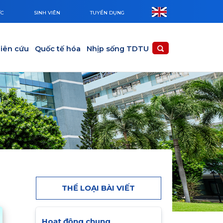
ỨC
SINH VIÊN
TUYỂN DỤNG
iên cứu
Quốc tế hóa
Nhịp sống TDTU
THỂ LOẠI BÀI VIẾT
Hoạt động chung