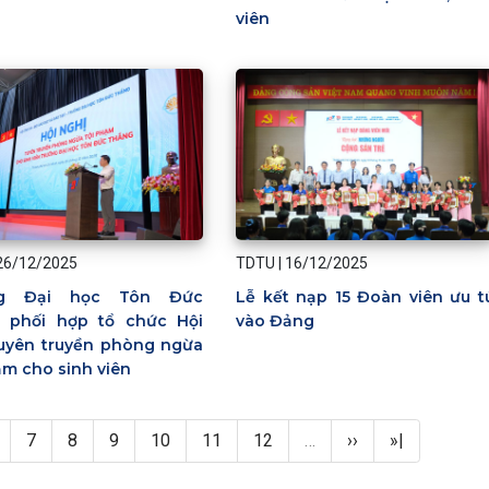
viên
26/12/2025
TDTU
|
16/12/2025
ng Đại học Tôn Đức
Lễ kết nạp 15 Đoàn viên ưu t
 phối hợp tổ chức Hội
vào Đảng
tuyên truyền phòng ngừa
ạm cho sinh viên
age
Page
Page
Page
Page
Page
Page
Next page
Last page
7
8
9
10
11
12
…
››
»|