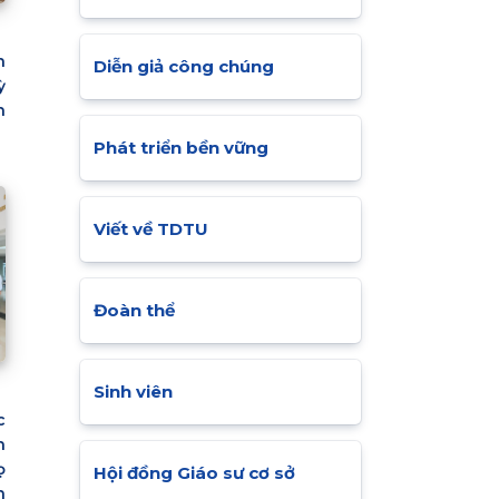
n
Diễn giả công chúng
ỳ
n
Phát triển bền vững
Viết về TDTU
Đoàn thể
Sinh viên
c
h
ọ
Hội đồng Giáo sư cơ sở
h