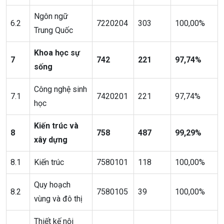
Ngôn ngữ
6.2
7220204
303
100,00%
Trung Quốc
Khoa học sự
7
742
221
97,74%
sống
Công nghệ sinh
7.1
7420201
221
97,74%
học
Kiến trúc và
8
758
487
99,29%
xây dựng
8.1
Kiến trúc
7580101
118
100,00%
Quy hoạch
8.2
7580105
39
100,00%
vùng và đô thị
Thiết kế nội