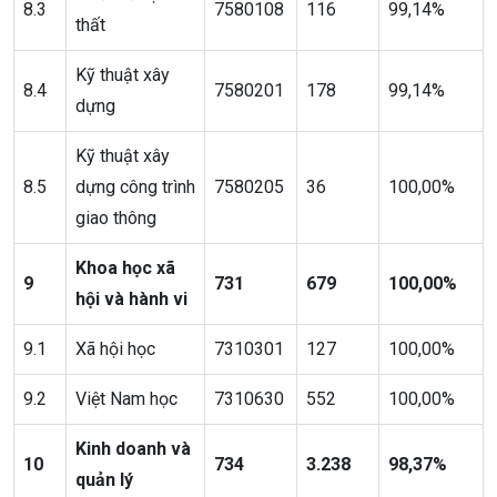
8.3
7580108
116
99,14%
thất
Kỹ thuật xây
8.4
7580201
178
99,14%
dựng
Kỹ thuật xây
8.5
dựng công trình
7580205
36
100,00%
giao thông
Khoa học xã
9
731
679
100,00%
hội và hành vi
9.1
Xã hội học
7310301
127
100,00%
9.2
Việt Nam học
7310630
552
100,00%
Kinh doanh và
10
734
3.238
98,37%
quản lý