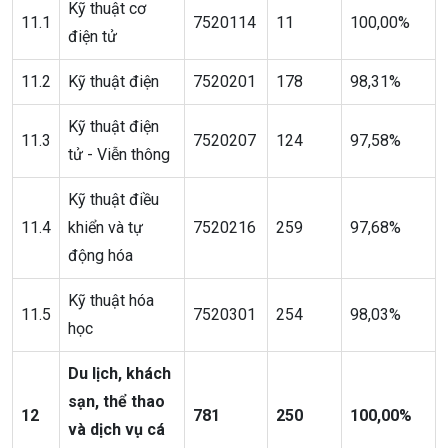
Kỹ thuật cơ
11.1
7520114
11
100,00%
điện tử
11.2
Kỹ thuật điện
7520201
178
98,31%
Kỹ thuật điện
11.3
7520207
124
97,58%
tử - Viễn thông
Kỹ thuật điều
11.4
khiển và tự
7520216
259
97,68%
động hóa
Kỹ thuật hóa
11.5
7520301
254
98,03%
học
Du lịch, khách
sạn, thể thao
12
781
250
100,00%
và dịch vụ cá