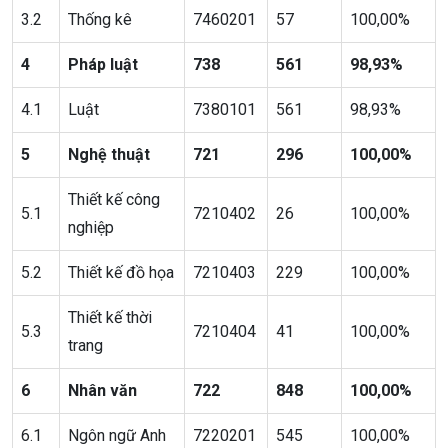
3.2
Thống kê
7460201
57
100,00%
4
Pháp luật
738
561
98,93%
4.1
Luật
7380101
561
98,93%
5
Nghệ thuật
721
296
100,00%
Thiết kế công
5.1
7210402
26
100,00%
nghiệp
5.2
Thiết kế đồ họa
7210403
229
100,00%
Thiết kế thời
5.3
7210404
41
100,00%
trang
6
Nhân văn
722
848
100,00%
6.1
Ngôn ngữ Anh
7220201
545
100,00%