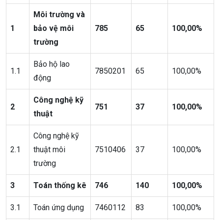
Môi trường và
1
bảo vệ môi
785
65
100,00%
trường
Bảo hộ lao
1.1
7850201
65
100,00%
động
Công nghệ kỹ
2
751
37
100,00%
thuật
Công nghệ kỹ
2.1
thuật môi
7510406
37
100,00%
trường
3
Toán thống kê
746
140
100,00%
3.1
Toán ứng dụng
7460112
83
100,00%