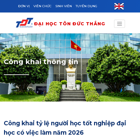
Skip to main content
ĐƠN VỊ
VIÊN CHỨC
SINH VIÊN
TUYỂN DỤNG
ĐẠI HỌC TÔN ĐỨC THẮNG
Công khai thông tin
Công khai tỷ lệ người học tốt nghiệp đại
học có việc làm năm 2026