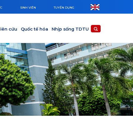
ỨC
SINH VIÊN
TUYỂN DỤNG
iên cứu
Quốc tế hóa
Nhịp sống TDTU