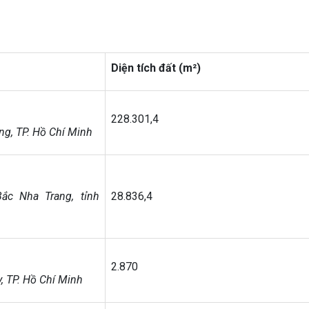
Diện tích đất (m²
)
228.301,4
g, TP. Hồ Chí Minh
ắc Nha Trang, tỉnh
28.836,4
2.870
, TP. Hồ Chí Minh