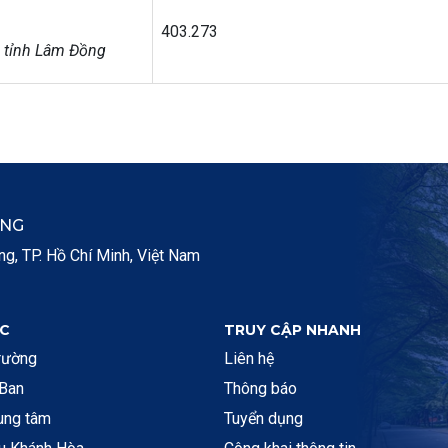
403.273
 tỉnh Lâm Đồng
ẮNG
, TP. Hồ Chí Minh, Việt Nam
C
TRUY CẬP NHANH
rường
Liên hệ
 Ban
Thông báo
rung tâm
Tuyển dụng