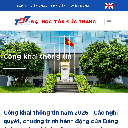
Skip to main content
ĐƠN VỊ
VIÊN CHỨC
SINH VIÊN
TUYỂN DỤNG
ĐẠI HỌC TÔN ĐỨC THẮNG
Công khai thông tin
Công khai thông tin năm 2026 - Các nghị
quyết, chương trình hành động của Đảng