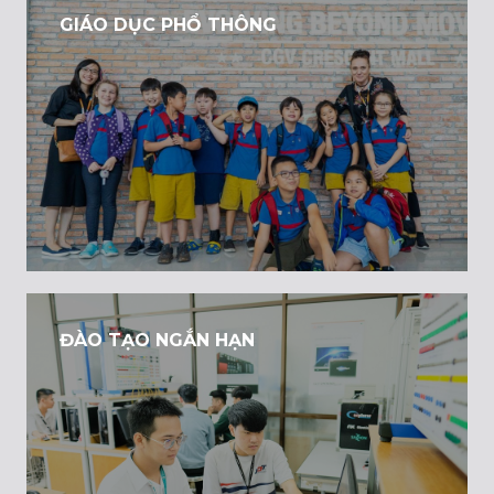
GIÁO DỤC PHỔ THÔNG
ĐÀO TẠO NGẮN HẠN