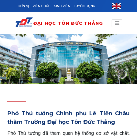
Skip to main content
ĐƠN VỊ
VIÊN CHỨC
SINH VIÊN
TUYỂN DỤNG
ĐẠI HỌC TÔN ĐỨC THẮNG
Phó Thủ tướng Chính phủ Lê Tiến Châu
thăm Trường Đại học Tôn Đức Thắng
Phó Thủ tướng đã tham quan hệ thống cơ sở vật chất,