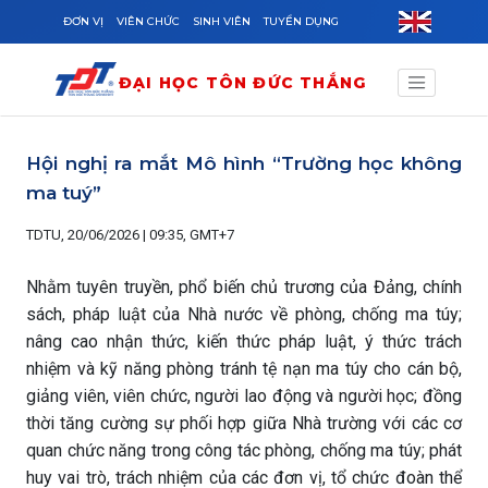
Skip to main content
ĐƠN VỊ
VIÊN CHỨC
SINH VIÊN
TUYỂN DỤNG
ĐẠI HỌC TÔN ĐỨC THẮNG
Hội nghị ra mắt Mô hình “Trường học không
ma tuý”
TDTU, 20/06/2026 | 09:35, GMT+7
Nhằm tuyên truyền, phổ biến chủ trương của Đảng, chính
sách, pháp luật của Nhà nước về phòng, chống ma túy;
nâng cao nhận thức, kiến thức pháp luật, ý thức trách
nhiệm và kỹ năng phòng tránh tệ nạn ma túy cho cán bộ,
giảng viên, viên chức, người lao động và người học; đồng
thời tăng cường sự phối hợp giữa Nhà trường với các cơ
quan chức năng trong công tác phòng, chống ma túy; phát
huy vai trò, trách nhiệm của các đơn vị, tổ chức đoàn thể