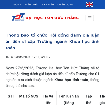
Skip to main content
ĐƠN VỊ
VIÊN CHỨC
SINH VIÊN
TUYỂN DỤNG
ĐẠI HỌC TÔN ĐỨC THẮNG
Thông báo tổ chức Hội đồng đánh giá luận
án tiến sĩ cấp Trường ngành Khoa học tính
toán
TDTU, 03/06/2026 | 17:11, GMT+7
Ngày 27/6/2026, Trường Đại học Tôn Đức Thắng sẽ tổ
chức hội đồng đánh giá luận án tiến sĩ cấp Trường cho 01
nghiên cứu sinh thuộc ngành
Khoa học tính toán
, thông
tin cụ thể như sau:
STT
Mã số NCS
Họ và
Tên luận án
Tập
Th
tên
(tiếng
thể
gia