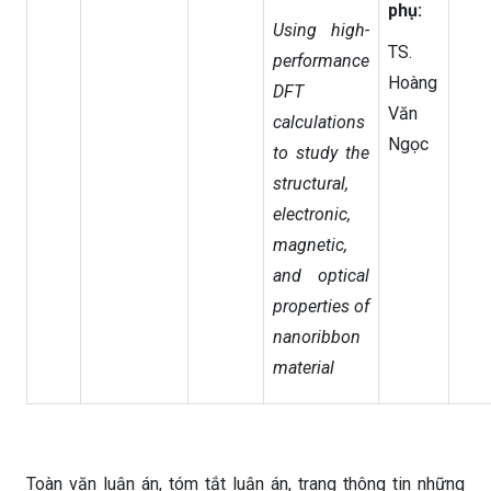
phụ:
Using high-
TS.
performance
Hoàng
DFT
Văn
calculations
Ngọc
to study the
structural,
electronic,
magnetic,
and optical
properties of
nanoribbon
material
Toàn văn luận án, tóm tắt luận án, trang thông tin những