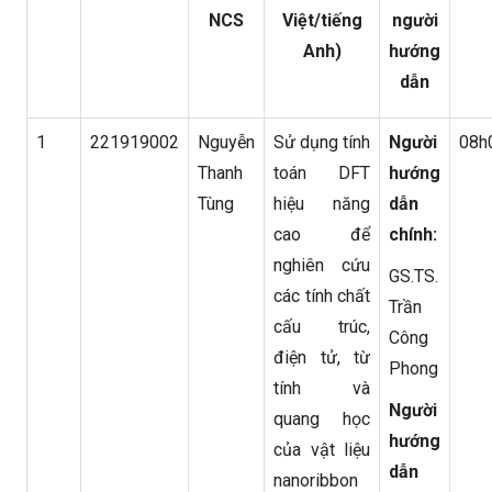
NCS
Việt/tiếng
người
Anh)
hướng
dẫn
1
221919002
Nguyễn
Sử dụng tính
Người
08h
Thanh
toán DFT
hướng
Tùng
hiệu năng
dẫn
cao để
chính:
nghiên cứu
GS.TS.
các tính chất
Trần
cấu trúc,
Công
điện tử, từ
Phong
tính và
Người
quang học
hướng
của vật liệu
dẫn
nanoribbon