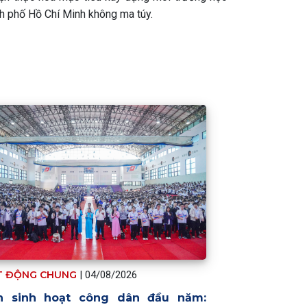
h phố Hồ Chí Minh không ma túy.
T ĐỘNG CHUNG
|
04/08/2026
n sinh hoạt công dân đầu năm: