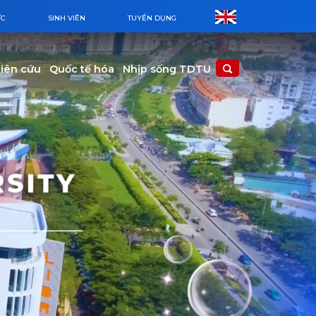
ỨC
SINH VIÊN
TUYỂN DỤNG
iên cứu
Quốc tế hóa
Nhịp sống TDTU