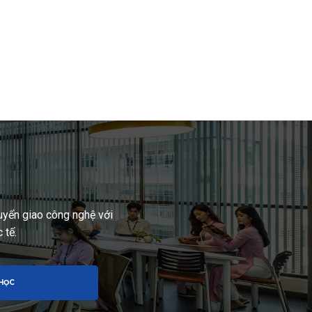
yển giao công nghệ với
 tế.
 HỌC