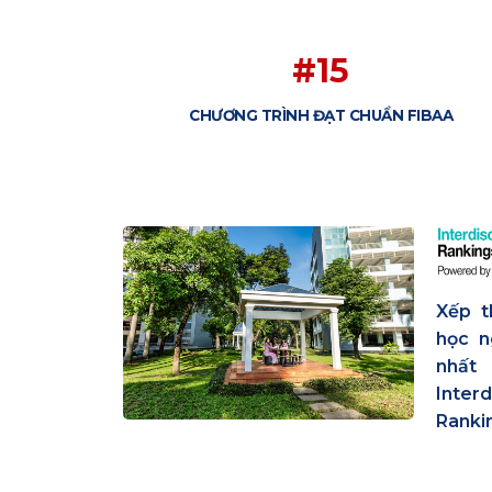
#15
CHƯƠNG TRÌNH ĐẠT CHUẨN FIBAA
Xếp t
học n
nhất
Inte
Ranki