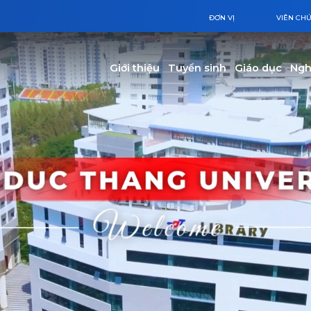
ĐƠN VỊ
VIÊN CH
Main navigation
Giới thiệu
Tuyển sinh
Giáo dục
Ngh