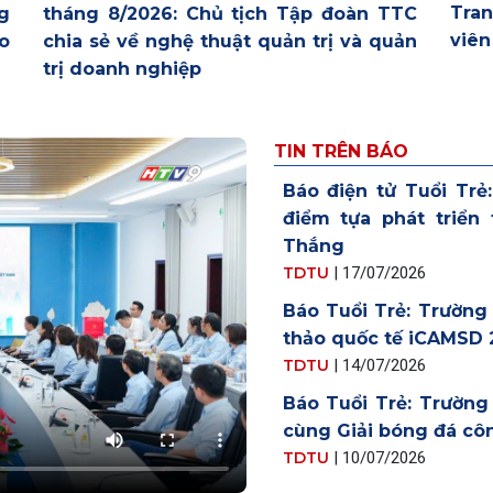
Tran
tháng 8/2026: Chủ tịch Tập đoàn TTC
ng
viên
chia sẻ về nghệ thuật quản trị và quản
o
trị doanh nghiệp
TIN TRÊN BÁO
Báo điện tử Tuổi Trẻ
điểm tựa phát triển
Thắng
TDTU
|
17/07/2026
Báo Tuổi Trẻ: Trường
thảo quốc tế iCAMSD 
TDTU
|
14/07/2026
Báo Tuổi Trẻ: Trườn
cùng Giải bóng đá cô
TDTU
|
10/07/2026