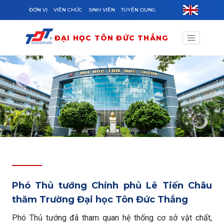
Skip to main content
ĐƠN VỊ
VIÊN CHỨC
SINH VIÊN
TUYỂN DỤNG
ĐẠI HỌC TÔN ĐỨC THẮNG
Phó Thủ tướng Chính phủ Lê Tiến Châu
thăm Trường Đại học Tôn Đức Thắng
Phó Thủ tướng đã tham quan hệ thống cơ sở vật chất,