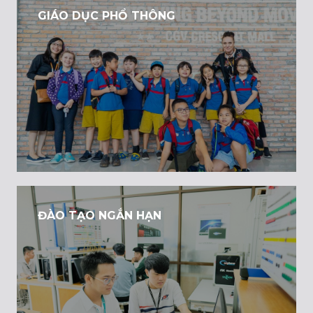
GIÁO DỤC PHỔ THÔNG
ĐÀO TẠO NGẮN HẠN