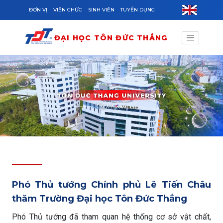
Skip to main content
ĐƠN VỊ
VIÊN CHỨC
SINH VIÊN
TUYỂN DỤNG
ĐẠI HỌC TÔN ĐỨC THẮNG
Phó Thủ tướng Chính phủ Lê Tiến Châu
thăm Trường Đại học Tôn Đức Thắng
Phó Thủ tướng đã tham quan hệ thống cơ sở vật chất,