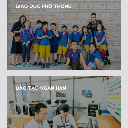
GIÁO DỤC PHỔ THÔNG
ĐÀO TẠO NGẮN HẠN