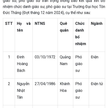
giáo sư, phó giáo sư trân trọng thông báo kết quả xét bổ
nhiệm chức danh giáo sư, phó giáo sư tại Trường Đại học Tôn
Đức Thắng (Đợt tháng 12 năm 2024), cụ thể như sau:
STT
Họ và
NTNS
Quê
Chức
Ngành
tên
quán
danh
bổ
nhiệm
1
Đinh
03/10/1972
Quảng
Phó
Điện
Hoàng
Nam
giáo
Bách
sư
2
Nguyễn
27/04/1986
Khánh
Phó
Điện tử
Nhật
Hòa
giáo
Tân
sư