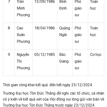
7
Trần
13/09/1986
Bình
Phó
Toán
Minh
Định
giáo
học
Phương
sư
8
Cao
18/04/1986
Quảng
Phó
Toán
Xuân
Ngãi
giáo
học
Phương
sư
9
Nguyễn
05/12/1985
Bắc
Phó
Cơ học
Thị
Giang
giáo
Phương
sư
Thời gian công khai kết quả: đến hết ngày 23/12/2024.
Trường Đại học Tôn Đức Thắng đề nghị các tổ chức, cá nhân
có ý kiến về kết quả xét của Hội đồng vui lòng gửi văn bản về
Trường Đại học Tôn Đức Thắng trước ngày 23/12/2024.