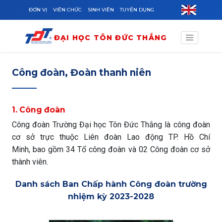
Skip to main content
ĐƠN VỊ
VIÊN CHỨC
SINH VIÊN
TUYỂN DỤNG
ĐẠI HỌC TÔN ĐỨC THẮNG
Công đoàn, Đoàn thanh niên
1. Công đoàn
Công đoàn Trường Đại học Tôn Đức Thắng là công đoàn
cơ sở trực thuộc Liên đoàn Lao động TP. Hồ Chí
Minh, bao gồm 34 Tổ công đoàn và 02 Công đoàn cơ sở
thành viên.
Danh sách Ban Chấp hành Công đoàn trường
nhiệm kỳ 2023-2028