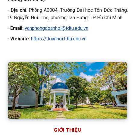
-
Địa chỉ
: Phòng A0004, Trường Đại học Tôn Đức Thắng,
19 Nguyễn Hữu Thọ, phường Tân Hưng, TP. Hồ Chí Minh
-
Email:
vanphongdoanhoi@tdtu.edu.vn
-
Website
:
https://doanhoi.tdtu.edu.vn
GIỚI THIỆU