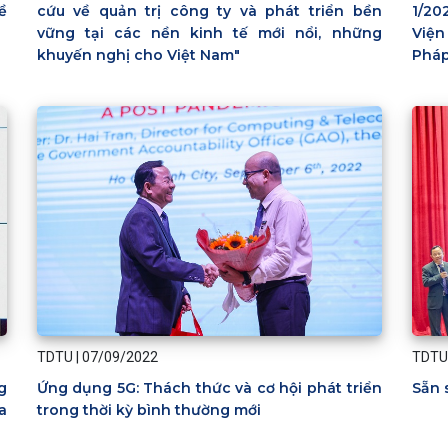
1/20
ề
cứu về quản trị công ty và phát triển bền
Viện
vững tại các nền kinh tế mới nổi, những
Phá
khuyến nghị cho Việt Nam"
TDTU
|
07/09/2022
TDTU
g
Ứng dụng 5G: Thách thức và cơ hội phát triển
Sẵn 
a
trong thời kỳ bình thường mới