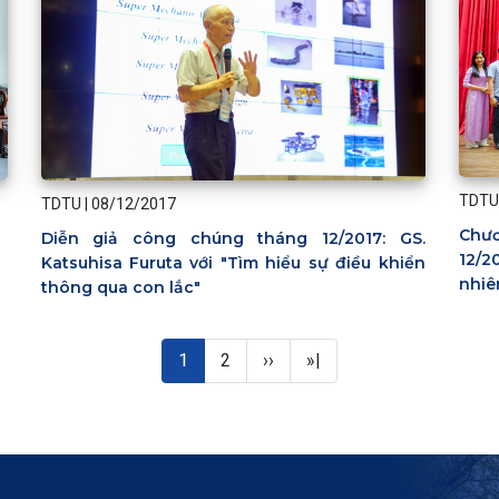
TDTU
TDTU
|
08/12/2017
Chươ
Diễn giả công chúng tháng 12/2017: GS.
12/2
Katsuhisa Furuta với "Tìm hiểu sự điều khiển
nhiê
thông qua con lắc"
Trang hiện thời
Page
Next page
Last page
1
2
››
»|