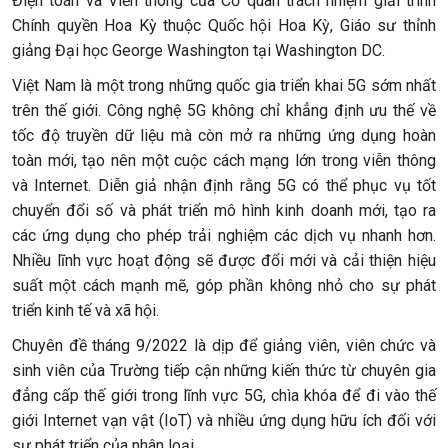
Điện toán và Viễn thông của Cơ quan trách nhiệm giải trình
Chính quyền Hoa Kỳ thuộc Quốc hội Hoa Kỳ, Giáo sư thỉnh
giảng Đại học George Washington tại Washington DC.
Việt Nam là một trong những quốc gia triển khai 5G sớm nhất
trên thế giới. Công nghệ 5G không chỉ khẳng định ưu thế về
tốc độ truyền dữ liệu mà còn mở ra những ứng dụng hoàn
toàn mới, tạo nên một cuộc cách mạng lớn trong viễn thông
và Internet. Diễn giả nhận định rằng 5G có thể phục vụ tốt
chuyển đổi số và phát triển mô hình kinh doanh mới, tạo ra
các ứng dụng cho phép trải nghiệm các dịch vụ nhanh hơn.
Nhiều lĩnh vực hoạt động sẽ được đổi mới và cải thiện hiệu
suất một cách mạnh mẽ, góp phần không nhỏ cho sự phát
triển kinh tế và xã hội.
Chuyên đề tháng 9/2022 là dịp để giảng viên, viên chức và
sinh viên của Trường tiếp cận những kiến thức từ chuyên gia
đẳng cấp thế giới trong lĩnh vực 5G, chìa khóa để đi vào thế
giới Internet vạn vật (IoT) và nhiều ứng dụng hữu ích đối với
sự phát triển của nhân loại.