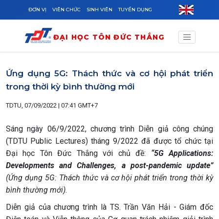
Skip to main content
ĐƠN VỊ
VIÊN CHỨC
SINH VIÊN
TUYỂN DỤNG
ĐẠI HỌC TÔN ĐỨC THẮNG
Ứng dụng 5G: Thách thức và cơ hội phát triển
trong thời kỳ bình thường mới
TDTU, 07/09/2022 | 07:41 GMT+7
Sáng ngày 06/9/2022, chương trình Diễn giả công chúng
(TDTU Public Lectures) tháng 9/2022 đã được tổ chức tại
Đại học Tôn Đức Thắng với chủ đề:
“5G Applications:
Developments and Challenges, a post-pandemic update”
(Ứng dụng 5G: Thách thức và cơ hội phát triển trong thời kỳ
bình thường mới).
Diễn giả của chương trình là TS. Trần Văn Hải - Giám đốc