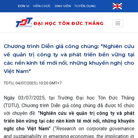
Skip to main content
ĐƠN VỊ
VIÊN CHỨC
SINH VIÊN
TUYỂN DỤNG
ĐẠI HỌC TÔN ĐỨC THẮNG
Chương trình Diễn giả công chúng: "Nghiên cứu
về quản trị công ty và phát triển bền vững tại
các nền kinh tế mới nổi, những khuyến nghị cho
Việt Nam"
TDTU, 04/07/2025 | 10:20 GMT+7
Ngày 03/07/2025, tại Trường Đại học Tôn Đức Thắng
(TDTU), Chương trình Diễn giả công chúng đã được tổ chức
với chuyên đề:
"Nghiên cứu về quản trị công ty và phát
triển bền vững tại các nền kinh tế mới nổi, những khuyến
nghị cho Việt Nam"
(
“Research on corporate governance
and sustainability in emerging economies, the implication in