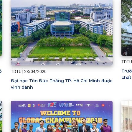
TDTU
Trườ
ó
TDTU
|
23/04/2020
chất
Đại học Tôn Đức Thắng TP. Hồ Chí Minh được
vinh danh