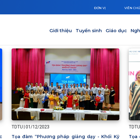
ĐƠN VỊ
VIÊN CH
Main navigation
Giới thiệu
Tuyển sinh
Giáo dục
Ngh
TDTU
TDTU
|
01/12/2023
Tọa 
c
Tọa đàm “Phương pháp giảng dạy - Khối Kỹ