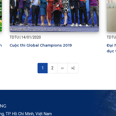
TDTU
|
14/01/2020
TDTU
n
Cuộc thi Global Champions 2019
Đại 
dục 
Trang hiện thời
Page
Next page
Last page
1
2
››
»|
ẮNG
, TP. Hồ Chí Minh, Việt Nam