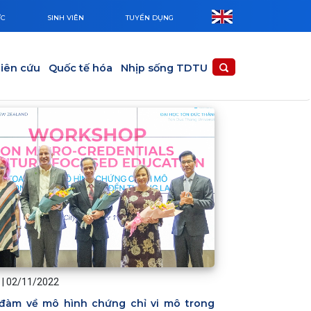
ỨC
SINH VIÊN
TUYỂN DỤNG
iên cứu
Quốc tế hóa
Nhịp sống TDTU
|
02/11/2022
đàm về mô hình chứng chỉ vi mô trong