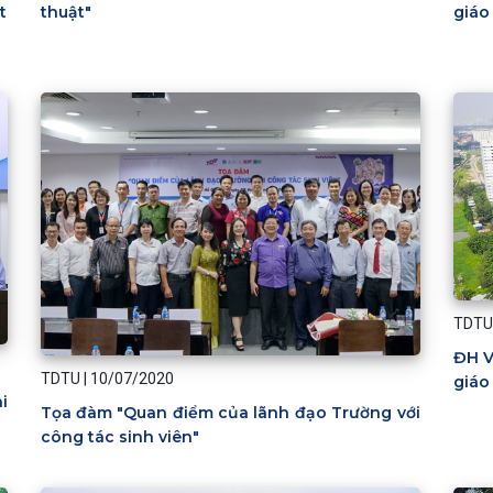
giáo
t
thuật"
TDTU
ĐH V
TDTU
|
10/07/2020
giáo
i
Tọa đàm "Quan điểm của lãnh đạo Trường với
công tác sinh viên"