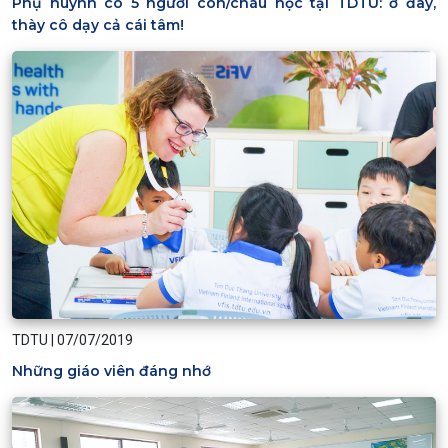
Phụ huynh có 5 người con/cháu học tại TDTU: ở đây,
thày cô dạy cả cái tâm!
TDTU
|
07/07/2019
Những giáo viên đáng nhớ