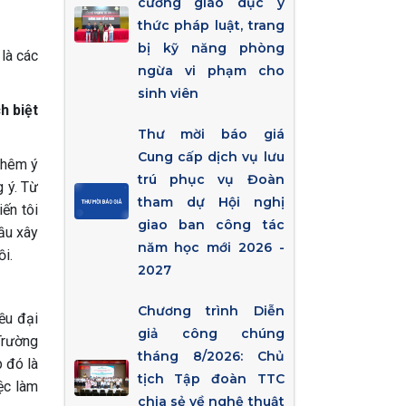
cường giáo dục ý
thức pháp luật, trang
bị kỹ năng phòng
 là các
ngừa vi phạm cho
sinh viên
h biệt
Thư mời báo giá
Cung cấp dịch vụ lưu
thêm ý
trú phục vụ Đoàn
 ý. Từ
tham dự Hội nghị
ến tôi
giao ban công tác
ầu xây
năm học mới 2026 -
i.
2027
Chương trình Diễn
ều đại
giả công chúng
Trường
tháng 8/2026: Chủ
p đó là
tịch Tập đoàn TTC
ệc làm
chia sẻ về nghệ thuật