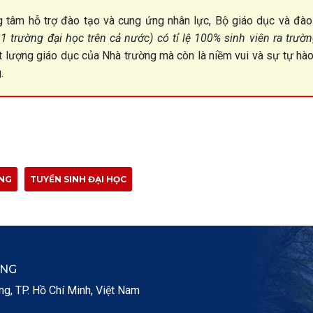
tâm hỗ trợ đào tạo và cung ứng nhân lực, Bộ giáo dục và đào
1 trường đại học trên cả nước) có tỉ lệ 100% sinh viên ra trườ
ất lượng giáo dục của Nhà trường mà còn là niềm vui và sự tự hà
.
ẮNG
TUYỂN SINH ĐẠI HỌC
ẮNG
, TP. Hồ Chí Minh, Việt Nam