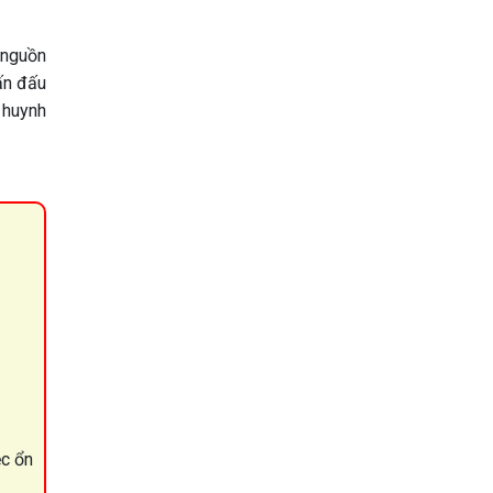
 nguồn
ấn đấu
 huynh
ệc ổn