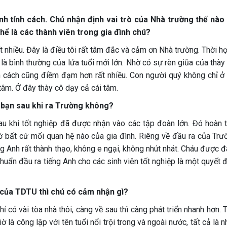
hình tính cách. Chú nhận định vai trò của Nhà trường thế nào
thể là các thành viên trong gia đình chú?
 nhiều. Đây là điều tôi rất tâm đắc và cảm ơn Nhà trường. Thời h
là bình thường của lứa tuổi mới lớn. Nhờ có sự rèn giũa của thà
nh cách cũng điềm đạm hơn rất nhiều. Con người quý không chỉ ở c
 tâm. Ở đây thày cô dạy cả cái tâm.
c bạn sau khi ra Trường không?
u khi tốt nghiệp đã được nhận vào các tập đoàn lớn. Đó hoàn t
ờ bất cứ mối quan hệ nào của gia đình. Riêng về đầu ra của Trườ
ếng Anh rất thành thạo, không e ngại, không nhút nhát. Cháu được 
chuẩn đầu ra tiếng Anh cho các sinh viên tốt nghiệp là một quyết 
n của TDTU thì chú có cảm nhận gì?
 có vài tòa nhà thôi, càng về sau thì càng phát triển nhanh hơn.
 là công lập với tên tuổi nổi trội trong và ngoài nước, tất cả là 