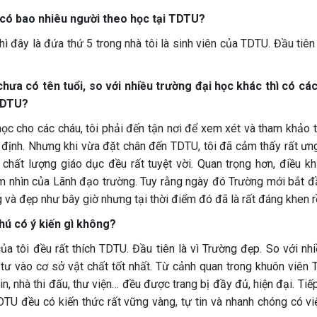
 có bao nhiêu người theo học tại TDTU?
ì đây là đứa thứ 5 trong nhà tôi là sinh viên của TDTU. Đầu tiên
ưa có tên tuổi, so với nhiều trường đại học khác thì có các
 TDTU?
học cho các cháu, tôi phải đến tận nơi để xem xét và tham khảo 
 định. Nhưng khi vừa đặt chân đến TDTU, tôi đã cảm thấy rất ưng
chất lượng giáo dục đều rất tuyệt vời. Quan trọng hơn, điều khi
m nhìn của Lãnh đạo trường. Tuy rằng ngày đó Trường mới bắt đ
và đẹp như bây giờ nhưng tại thời điểm đó đã là rất đáng khen rồ
hú có ý kiến gì không?
a tôi đều rất thích TDTU. Đầu tiên là vì Trường đẹp. So với nhi
tư vào cơ sở vật chất tốt nhất. Từ cảnh quan trong khuôn viên 
n, nhà thi đấu, thư viện… đều được trang bị đầy đủ, hiện đại. Tiế
TDTU đều có kiến thức rất vững vàng, tự tin và nhanh chóng có vi