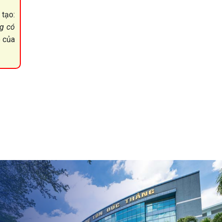
 tạo:
ng có
o của