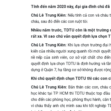
Tính đến năm 2020 này, đại gia đình chú đã
Chú Lê Trung Kiên:
Nếu tính cả con và cháu th
cháu, sau đó đến các con ruột tôi.
Nhiều năm trước, TDTU còn là một trường ch
rất xa. Vì sao chú vẫn quyết định lựa chọn
Chú Lê Trung Kiên:
Khi lựa chọn trường đại 
kiến của nhiều người xung quanh rồi mới quyết
nề nếp của sinh viên, cơ sở vật chất cho đến 
quyết định lựa chọn TDTU là định hướng và tầ
dựng ở Quận 7, hạ tầng cơ sở không được rộng 
Khi chú quyết định chọn TDTU thì các con c
Chú Lê Trung Kiên:
Bản thân các con, cháu củ
học khác tại TP. HCM thì TDTU thuộc top đầu 
cho đến các phòng học, phòng thực hành, căn ti
vì cháu thấy anh chị mình sau khi tốt nghiệp 