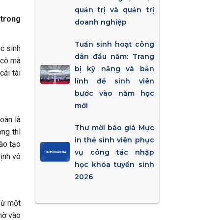
quản trị và quản trị
 trong
doanh nghiệp
Tuần sinh hoạt công
ọc sinh
dân đầu năm: Trang
y cô mà
bị kỹ năng và bản
ái tài
lĩnh để sinh viên
bước vào năm học
mới
oàn là
Thư mời báo giá Mực
ng thì
in thẻ sinh viên phục
đào tạo
vụ công tác nhập
định vô
học khóa tuyển sinh
2026
 Từ một
nhờ vào