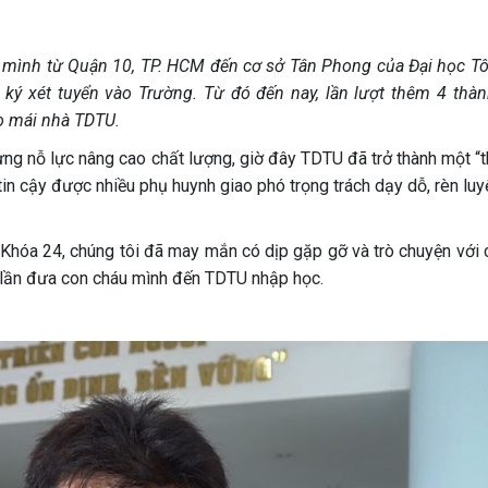
u mình từ Quận 10, TP. HCM đến cơ sở Tân Phong của Đại học T
ký xét tuyển vào Trường. Từ đó đến nay, lần lượt thêm 4 thàn
ào mái nhà TDTU.
g nỗ lực nâng cao chất lượng, giờ đây TDTU đã trở thành một “
 tin cậy được nhiều phụ huynh giao phó trọng trách dạy dỗ, rèn lu
Khóa 24, chúng tôi đã may mắn có dịp gặp gỡ và trò chuyện với 
5 lần đưa con cháu mình đến TDTU nhập học.