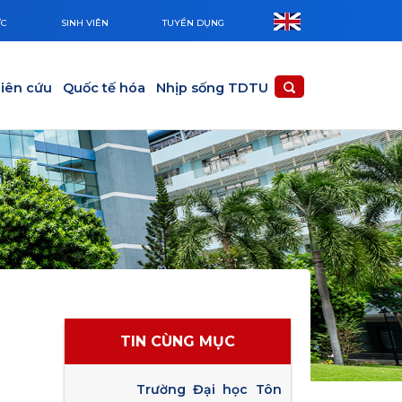
ỨC
SINH VIÊN
TUYỂN DỤNG
iên cứu
Quốc tế hóa
Nhịp sống TDTU
TIN CÙNG MỤC
Trường Đại học Tôn