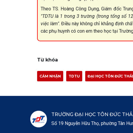
Theo TS. Hoàng Công Dụng, Giám đốc Trung 
"TDTU là 1 trong 3 trường (trong tổng số 12
việc làm"
. Điều này không chỉ khẳng định ch
các phụ huynh có con em theo học tại Trường
Từ khóa
CẢM NHẬN
TDTU
ĐẠI HỌC TÔN ĐỨC TH
TRƯỜNG ĐẠI HỌC TÔN ĐỨC TH
Số 19 Nguyễn Hữu Thọ, phường Tân Hưng