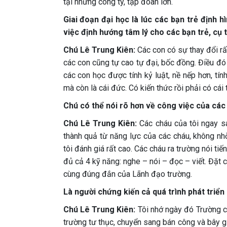
tại những công ty, tập đoàn lớn.
Giai đoạn đại học là lúc các bạn trẻ định 
việc định hướng tâm lý cho các bạn trẻ, cụ 
Chú Lê Trung Kiên:
Các con có sự thay đổi rất
các con cũng tự cao tự đại, bốc đồng. Điều đó 
các con học được tính kỷ luật, nề nếp hơn, tí
mà còn là cái đức. Có kiến thức rồi phải có cái
Chú có thể nói rõ hơn về công việc của cá
Chú Lê Trung Kiên:
Các cháu của tôi ngay sa
thành quả từ năng lực của các cháu, không nh
tôi đánh giá rất cao. Các cháu ra trường nói ti
đủ cả 4 kỹ năng: nghe – nói – đọc – viết. Đặt 
cùng đúng đắn của Lãnh đạo trường.
Là người chứng kiến cả quá trình phát triể
Chú Lê Trung Kiên:
Tôi nhớ ngày đó Trường chỉ
trường tư thục, chuyển sang bán công và bây giờ