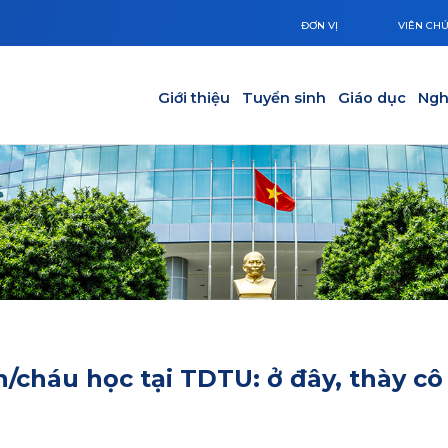
ĐƠN VỊ
VIÊN CH
Main navigation
Giới thiệu
Tuyển sinh
Giáo dục
Ngh
/cháu học tại TDTU: ở đây, thày cô