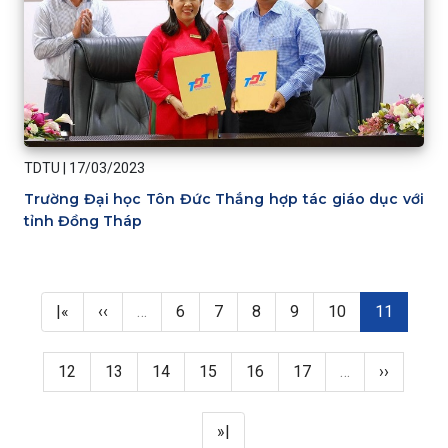
TDTU
|
17/03/2023
Trường Đại học Tôn Đức Thắng hợp tác giáo dục với
tỉnh Đồng Tháp
Pagination
First page
Previous page
Page
Page
Page
Page
Page
Trang hiện 
|«
‹‹
…
6
7
8
9
10
11
Page
Page
Page
Page
Page
Page
Next pag
12
13
14
15
16
17
…
››
Last page
»|