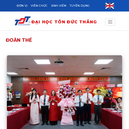
Skip to main content
ĐƠN VỊ
VIÊN CHỨC
SINH VIÊN
TUYỂN DỤNG
ĐẠI HỌC TÔN ĐỨC THẮNG
ĐOÀN THỂ