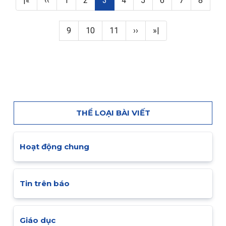
|«
‹‹
1
2
3
4
5
6
7
8
Page
Page
Page
Next page
Last page
9
10
11
››
»|
THỂ LOẠI BÀI VIẾT
Hoạt động chung
Tin trên báo
Giáo dục