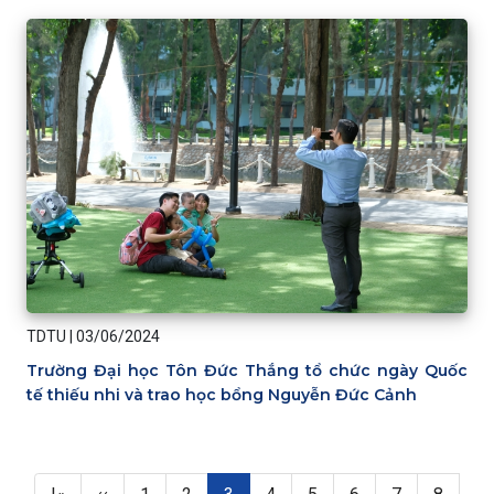
TDTU
|
03/06/2024
Trường Đại học Tôn Đức Thắng tổ chức ngày Quốc
tế thiếu nhi và trao học bổng Nguyễn Đức Cảnh
Pagination
First page
Previous page
Page
Page
Trang hiện thời
Page
Page
Page
Page
Page