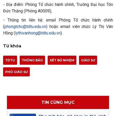
- Địa điểm: Phòng Tổ chức hành chính, Trường Đại học Tôn
Đức Thắng (Phòng A0009);
- Thông tin liên hệ: email Phòng Tổ chức hành chính
(
phongtchc@tdtu.edu.vn
) hoặc email viên chức Lý Thị Vân
Hồng (
lythivanhong@tdtu.edu.vn
).
Từ khóa
TDTU
THÔNG BÁO
XÉT BỔ NHIỆM
GIÁO SƯ
PHÓ GIÁO SƯ
TIN CÙNG MỤC