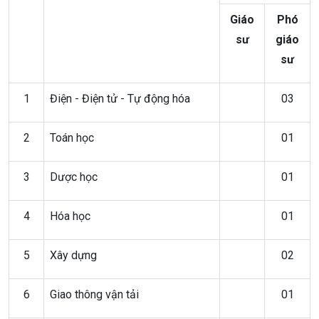
Giáo
Phó
sư
giáo
sư
1
Điện - Điện tử - Tự động hóa
03
2
Toán học
01
3
Dược học
01
4
Hóa học
01
5
Xây dựng
02
6
Giao thông vận tải
01