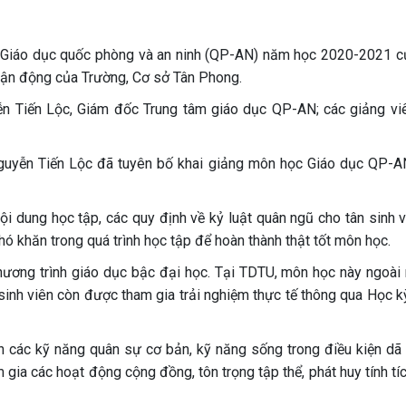
 Giáo dục quốc phòng và an ninh (QP-AN) năm học 2020-2021 c
vận động của Trường, Cơ sở Tân Phong.
ễn Tiến Lộc, Giám đốc Trung tâm giáo dục QP-AN; các giảng vi
 Nguyễn Tiến Lộc đã tuyên bố khai giảng môn học Giáo dục QP-
nội dung học tập, các quy định về kỷ luật quân ngũ cho tân sinh 
 khăn trong quá trình học tập để hoàn thành thật tốt môn học.
ương trình giáo dục bậc đại học. Tại TDTU, môn học này ngoài
 sinh viên còn được tham gia trải nghiệm thực tế thông qua Học 
ện các kỹ năng quân sự cơ bản, kỹ năng sống trong điều kiện dã 
 gia các hoạt động cộng đồng, tôn trọng tập thể, phát huy tính tí