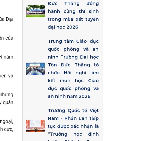
Đức Thắng đồng
hành cùng thí sinh
ủa Đại
trong mùa xét tuyển
đại học 2026
ên của
Trung tâm Giáo dục
quốc phòng và an
AN năm
ninh Trường Đại học
Tôn Đức Thắng tổ
chức Hội nghị liên
viên và
kết môn học Giáo
dục quốc phòng và
 những
an ninh năm 2026
kỳ quân
Trường Quốc tế Việt
Nam - Phần Lan tiếp
ngoại,
tục được xác nhận là
ch cực,
“Trường học định