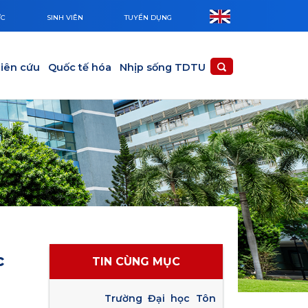
ỨC
SINH VIÊN
TUYỂN DỤNG
iên cứu
Quốc tế hóa
Nhịp sống TDTU
c
TIN CÙNG MỤC
Trường Đại học Tôn