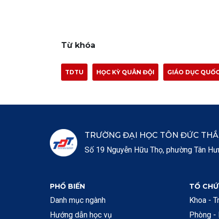
Từ khóa
TDTU
HỌC KỲ QUÂN ĐỘI
GIÁO DỤC QUỐ
TRƯỜNG ĐẠI HỌC TÔN ĐỨC TH
Số 19 Nguyễn Hữu Thọ, phường Tân Hưng
PHỔ BIẾN
TỔ CHỨ
Danh mục ngành
Khoa - T
Hướng dẫn học vụ
Phòng -