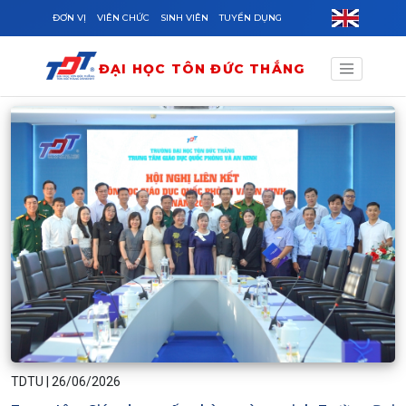
Skip to main content
ĐƠN VỊ
VIÊN CHỨC
SINH VIÊN
TUYỂN DỤNG
ĐẠI HỌC TÔN ĐỨC THẮNG
TDTU
|
26/06/2026