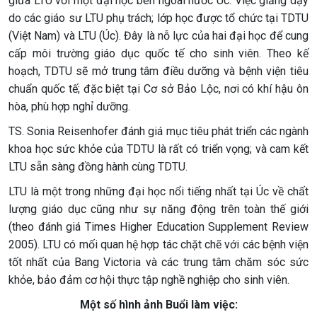
giữa LTU với một đại học bên ngoài nước Úc. Việc giảng dạy
do các giáo sư LTU phụ trách; lớp học được tổ chức tại TDTU
(Việt Nam) và LTU (Úc). Đây là nỗ lực của hai đại học để cung
cấp môi trường giáo dục quốc tế cho sinh viên. Theo kế
hoạch, TDTU sẽ mở trung tâm điều dưỡng và bệnh viện tiêu
chuẩn quốc tế; đặc biệt tại Cơ sở Bảo Lộc, nơi có khí hậu ôn
hòa, phù hợp nghỉ dưỡng.
TS. Sonia Reisenhofer đánh giá mục tiêu phát triển các ngành
khoa học sức khỏe của TDTU là rất có triển vọng; và cam kết
LTU sẵn sàng đồng hành cùng TDTU.
LTU là một trong những đại học nổi tiếng nhất tại Úc về chất
lượng giáo dục cũng như sự năng động trên toàn thế giới
(theo đánh giá Times Higher Education Supplement Review
2005). LTU có mối quan hệ hợp tác chặt chẽ với các bệnh viện
tốt nhất của Bang Victoria và các trung tâm chăm sóc sức
khỏe, bảo đảm cơ hội thực tập nghề nghiệp cho sinh viên.
Một số hình ảnh Buổi làm việc: