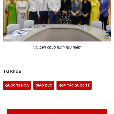
Hai bên chụp hình lưu niệm
Từ khóa
QUỐC TẾ HÓA
GIÁO DỤC
HỢP TÁC QUỐC TẾ