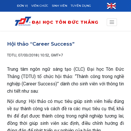
Skip to main content
ĐƠN VỊ
VIÊN CHỨC
SINH VIÊN
TUYỂN DỤNG
ĐẠI HỌC TÔN ĐỨC THẮNG
Hội thảo “Career Success”
TDTU, 07/03/2018 | 10:52, GMT+7
Trung tâm ngôn ngữ sáng tạo (CLC) Đại học Tôn Đức
Thắng (TDTU) tổ chức hội thảo: “Thành công trong nghề
nghiệp
(Career Success)” dành cho sinh viên với thông tin
chi tiết như sau:
Nội dung
: Hội thảo có mục tiêu giúp sinh viên hiểu đúng
về sự thành công và cách đề ra các mục tiêu cụ thể, khả
thi để đạt được thành công trong nghề nghiệp tương lai;
đồng thời giúp sinh viên xác định, điều chỉnh hướng đi
đúng đắn để phát triển sự nghiệp của bản thân.