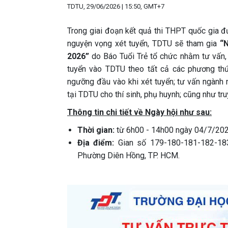
TDTU, 29/06/2026 | 15:50, GMT+7
Trong giai đoạn kết quả thi THPT quốc gia đ
nguyện vọng xét tuyển, TDTU sẽ tham gia
“N
2026”
do Báo Tuổi Trẻ tổ chức nhằm tư vấn, 
tuyển vào TDTU theo tất cả các phương thứ
ngưỡng đầu vào khi xét tuyển; tư vấn ngành ng
tại TDTU cho thí sinh, phụ huynh; cũng như tr
Thông tin chi tiết về Ngày hội như sau:
Thời gian:
từ 6h00 - 14h00 ngày 04/7/202
Địa điểm:
Gian số 179-180-181-182-183
Phường Diên Hồng, TP. HCM.