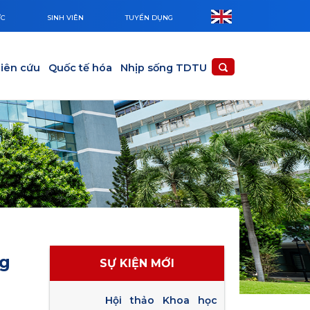
ỨC
SINH VIÊN
TUYỂN DỤNG
iên cứu
Quốc tế hóa
Nhịp sống TDTU
ng
SỰ KIỆN MỚI
Hội thảo Khoa học