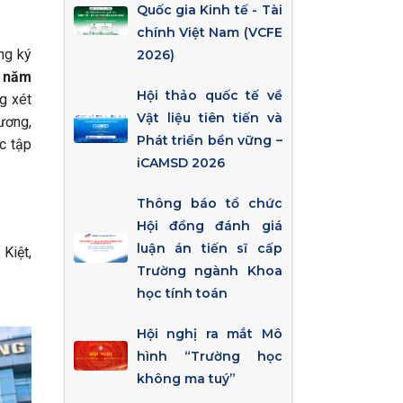
Quốc gia Kinh tế - Tài
chính Việt Nam (VCFE
ng ký
2026)
g năm
Hội thảo quốc tế về
g xét
Vật liệu tiên tiến và
ương,
Phát triển bền vững –
c tập
iCAMSD 2026
Thông báo tổ chức
Hội đồng đánh giá
luận án tiến sĩ cấp
Kiệt,
Trường ngành Khoa
học tính toán
Hội nghị ra mắt Mô
hình “Trường học
không ma tuý”