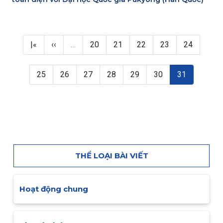
Pagination
First page
Previous page
Page
Page
Page
Page
Page
|«
‹‹
…
20
21
22
23
24
Page
Page
Page
Page
Page
Page
Trang hiện thờ
25
26
27
28
29
30
31
THỂ LOẠI BÀI VIẾT
Hoạt động chung