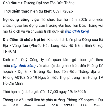
Chủ đầu tư
: Trường Đại học Tôn Đức Thắng.
Thời điểm thực hiện dự kiến
: Quý II/2026.
Nội dung công việc
: Tổ chức trại hè năm 2026 cho viên
chức, người lao động của Trường Đại học Tôn Đức Thắng với
mô tả dịch vụ và chương trình dự kiến
(
tệp đính kèm
)
Địa điểm tổ chức trại hè
: Khu du lịch biển phía Đông của Bà
Rịa - Vũng Tàu (Phước Hải, Long Hải, Hồ Tràm, Bình Châu),
TP.HCM.
Kính mời Quý Công ty có quan tâm gửi báo giá theo
mẫu
(
tệp đính kèm
)
với các nội dung như trên đến Phòng Kế
hoạch - Dự án - Trường Đại học Tôn Đức Thắng, địa chỉ:
Phòng A0102, Số 19 Nguyễn Hữu Thọ, phường Tân Hưng, TP.
Hồ Chí Minh.
Thời hạn nhận báo giá: đến 17g00 ngày 19/5/2026.
Thông tin đầu mối liên hệ phía trường: Phòng Kế hoạch – Dự
án, Số điện thoại: 028 37754 666, Email: