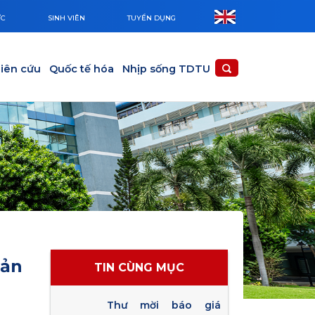
ỨC
SINH VIÊN
TUYỂN DỤNG
iên cứu
Quốc tế hóa
Nhịp sống TDTU
sản
TIN CÙNG MỤC
Thư mời báo giá