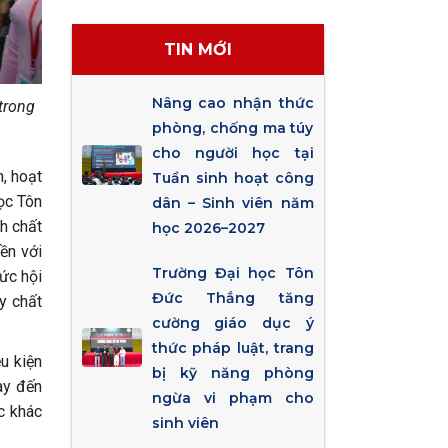
TIN MỚI
Nâng cao nhận thức
trong
phòng, chống ma túy
cho người học tại
n, hoạt
Tuần sinh hoạt công
ọc Tôn
dân – Sinh viên năm
h chất
học 2026–2027
ền với
Trường Đại học Tôn
hức hội
Đức Thắng tăng
y chất
cường giáo dục ý
thức pháp luật, trang
u kiện
bị kỹ năng phòng
ày đến
ngừa vi phạm cho
c khác
sinh viên