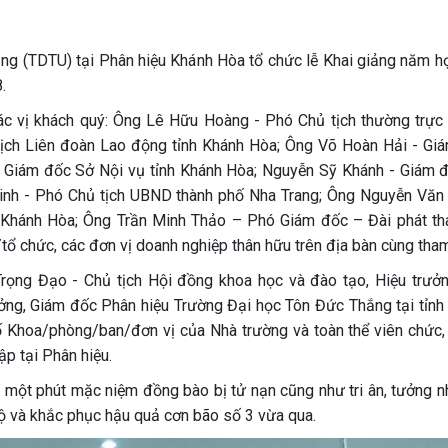
g (TDTU) tại Phân hiệu Khánh Hòa tổ chức lễ Khai giảng năm h
.
các vị khách quý: Ông Lê Hữu Hoàng - Phó Chủ tịch thường trự
tịch Liên đoàn Lao động tỉnh Khánh Hòa; Ông Võ Hoàn Hải - Gi
 Giám đốc Sở Nội vụ tỉnh Khánh Hòa; Nguyễn Sỹ Khánh - Giám 
h - Phó Chủ tịch UBND thành phố Nha Trang; Ông Nguyễn Văn 
h Khánh Hòa; Ông Trần Minh Thảo – Phó Giám đốc – Đài phát th
tổ chức, các đơn vị doanh nghiệp thân hữu trên địa bàn cùng tha
Trọng Đạo - Chủ tịch Hội đồng khoa học và đào tạo, Hiệu trưở
ưởng, Giám đốc Phân hiệu Trường Đại học Tôn Đức Thắng tại tỉnh
 Khoa/phòng/ban/đơn vị của Nhà trường và toàn thể viên chức,
ập tại Phân hiệu.
h một phút mặc niệm đồng bào bị tử nạn cũng như tri ân, tưởng n
hộ và khắc phục hậu quả cơn bão số 3 vừa qua.