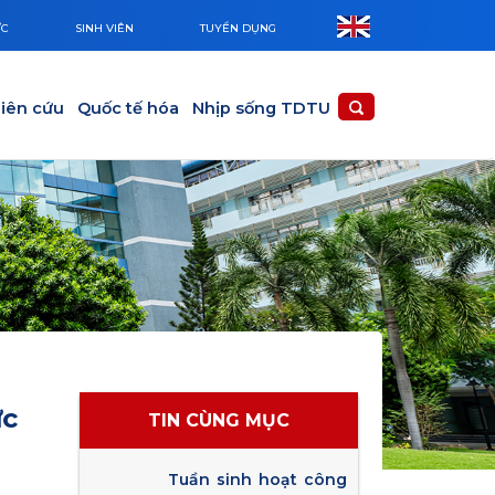
ỨC
SINH VIÊN
TUYỂN DỤNG
iên cứu
Quốc tế hóa
Nhịp sống TDTU
ức
TIN CÙNG MỤC
Tuần sinh hoạt công