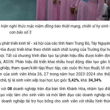
 hiện nghi thức mặc niệm đồng bào thiệt mạng, chiến sĩ hy sinh 
cơn bão số 3
phát triển kinh tế - xã hội của các tỉnh Nam Trung Bộ, Tây Nguyê
Hòa được triển khai theo chính sách chất lượng của Trường Đại h
ội. Tất cả chương trình đào tạo tại phân hiệu đều được kiểm địn
 ASIIN. Phân hiệu đã triển khai nhiều hoạt động đào tạo gắn li
hiệp, tham quan/kiến tập/thực tập, các cuộc thi học thuật, tổ c
yện của sinh viên khóa 26, 27 trong năm học 2023-2024 cho thấ
hẽ, tỷ lệ sinh viên xếp loại học lực giỏi:
5,42%
, khá:
34,34%
.
 với
08
doanh nghiệp trên địa bàn tỉnh Khánh Hòa, nhằm tạo điề
, tạo việc làm cho sinh viên và mời lãnh đạo các doanh nghiệp n
; doanh nghiệp tài trợ học bổng cho sinh viên với nhiều hình thứ