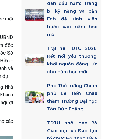
dân đầu năm: Trang
bị kỹ năng và bản
ọc mới
lĩnh để sinh viên
bước vào năm học
mới
c UBND
ám đốc
Trại hè TDTU 2026:
đốc Sở
Kết nối yêu thương,
Hiền -
khơi nguồn động lực
anh và
cho năm học mới
m dự.
Phó Thủ tướng Chính
ng Nhà
phủ Lê Tiến Châu
 Khánh
thăm Trường Đại học
 người
Tôn Đức Thắng
hớ các
TDTU phối hợp Bộ
Giáo dục và Đào tạo
tổ chức Hội thảo lấy ý