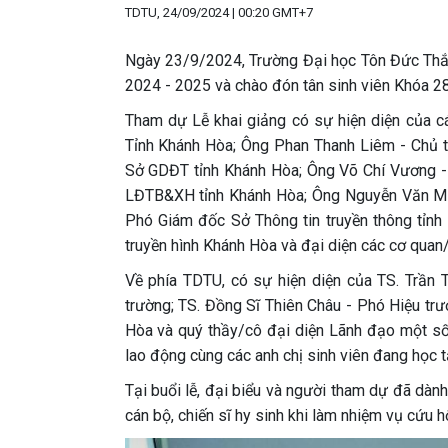
TDTU, 24/09/2024 | 00:20 GMT+7
Ngày 23/9/2024, Trường Đại học Tôn Đức Thắn
2024 - 2025 và chào đón tân sinh viên Khóa 28
Tham dự Lễ khai giảng có sự hiện diện của 
Tỉnh Khánh Hòa; Ông Phan Thanh Liêm - Chủ 
Sở GDĐT tỉnh Khánh Hòa; Ông Võ Chí Vương -
LĐTB&XH tỉnh Khánh Hòa; Ông Nguyễn Văn Min
Phó Giám đốc Sở Thông tin truyền thông tỉn
truyền hình Khánh Hòa và đại diện các cơ quan/
Về phía TDTU, có sự hiện diện của TS. Trần 
trường; TS. Đồng Sĩ Thiên Châu - Phó Hiệu tr
Hòa và quý thầy/cô đại diện Lãnh đạo một số
lao động cùng các anh chị sinh viên đang học t
Tại buổi lễ, đại biểu và người tham dự đã dàn
cán bộ, chiến sĩ hy sinh khi làm nhiệm vụ cứu 