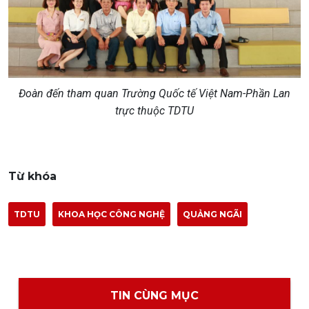
Đoàn đến tham quan Trường Quốc tế Việt Nam-Phần Lan
trực thuộc TDTU
Từ khóa
TDTU
KHOA HỌC CÔNG NGHỆ
QUẢNG NGÃI
TIN CÙNG MỤC