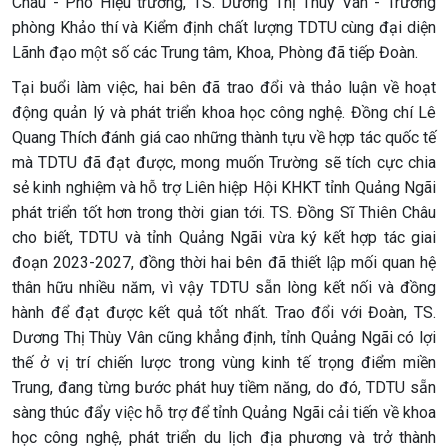
Châu - Phó Hiệu trưởng, TS. Dương Thị Thùy Vân - Trưởng
phòng Khảo thí và Kiểm định chất lượng TDTU cùng đại diện
Lãnh đạo một số các Trung tâm, Khoa, Phòng đã tiếp Đoàn.
Tại buổi làm việc, hai bên đã trao đổi và thảo luận về hoạt
động quản lý và phát triển khoa học công nghệ. Đồng chí Lê
Quang Thích đánh giá cao những thành tựu về hợp tác quốc tế
mà TDTU đã đạt được, mong muốn Trường sẽ tích cực chia
sẻ kinh nghiệm và hỗ trợ Liên hiệp Hội KHKT tỉnh Quảng Ngãi
phát triển tốt hơn trong thời gian tới. TS. Đồng Sĩ Thiên Châu
cho biết, TDTU và tỉnh Quảng Ngãi vừa ký kết hợp tác giai
đoạn 2023-2027, đồng thời hai bên đã thiết lập mối quan hệ
thân hữu nhiều năm, vì vậy TDTU sẵn lòng kết nối và đồng
hành để đạt được kết quả tốt nhất. Trao đổi với Đoàn, TS.
Dương Thị Thùy Vân cũng khẳng định, tỉnh Quảng Ngãi có lợi
thế ở vị trí chiến lược trong vùng kinh tế trọng điểm miền
Trung, đang từng bước phát huy tiềm năng, do đó, TDTU sẵn
sàng thúc đẩy việc hỗ trợ để tỉnh Quảng Ngãi cải tiến về khoa
học công nghệ, phát triển du lịch địa phương và trở thành