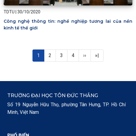
TDTU
|
30/10/2020
Công nghệ thông tin: nghề nghiệp tương lai của nền
kinh tế thế giới
Pagination
Trang hiện thời
Page
Page
Page
Next page
Last page
1
2
3
4
››
»|
TRƯỜNG ĐẠI HỌC TÔN ĐỨC THẮNG
Số 19 Nguyễn Hữu Thọ, phường Tân Hưng, TP. Hồ Chí
Minh, Việt Nam
PHỔ BIẾN