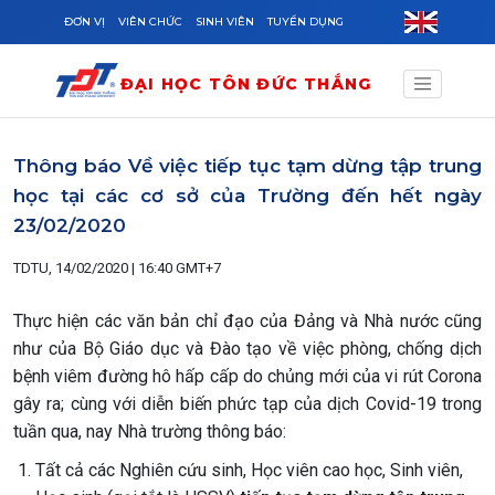
Skip to main content
ĐƠN VỊ
VIÊN CHỨC
SINH VIÊN
TUYỂN DỤNG
ĐẠI HỌC TÔN ĐỨC THẮNG
Thông báo Về việc tiếp tục tạm dừng tập trung
học tại các cơ sở của Trường đến hết ngày
23/02/2020
TDTU, 14/02/2020 | 16:40 GMT+7
Thực hiện các văn bản chỉ đạo của Đảng và Nhà nước cũng
như của Bộ Giáo dục và Đào tạo về việc phòng, chống dịch
bệnh viêm đường hô hấp cấp do chủng mới của vi rút Corona
gây ra; cùng với diễn biến phức tạp của dịch Covid-19 trong
tuần qua, nay Nhà trường thông báo:
Tất cả các Nghiên cứu sinh, Học viên cao học, Sinh viên,