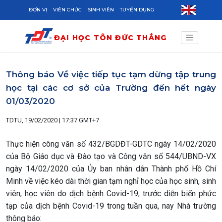
Skip to main content
ĐƠN VỊ
VIÊN CHỨC
SINH VIÊN
TUYỂN DỤNG
ĐẠI HỌC TÔN ĐỨC THẮNG
Thông báo Về việc tiếp tục tạm dừng tập trung
học tại các cơ sở của Trường đến hết ngày
01/03/2020
TDTU, 19/02/2020 | 17:37 GMT+7
Thực hiện công văn số 432/BGDĐT-GDTC ngày 14/02/2020
của Bộ Giáo dục và Đào tạo và Công văn số 544/UBND-VX
ngày 14/02/2020 của Ủy ban nhân dân Thành phố Hồ Chí
Minh về việc kéo dài thời gian tạm nghỉ học của học sinh, sinh
viên, học viên do dịch bệnh Covid-19; trước diễn biến phức
tạp của dịch bệnh Covid-19 trong tuần qua, nay Nhà trường
thông báo: