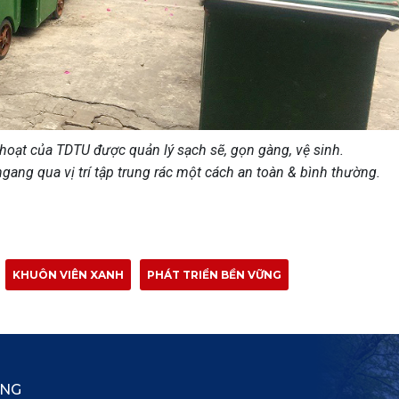
 hoạt của TDTU được quản lý sạch sẽ, gọn gàng, vệ sinh.
gang qua vị trí tập trung rác một cách an toàn & bình thường.
KHUÔN VIÊN XANH
PHÁT TRIỂN BỀN VỮNG
ẮNG