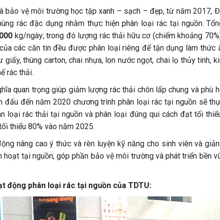
và bảo vệ môi trường học tập xanh – sạch – đẹp, từ năm 2017, Đ
ùng rác đặc dụng nhằm thực hiện phân loại rác tại nguồn. Tổn
.000
kg/ngày; trong đó lượng rác thải hữu cơ (chiếm khoảng 70%
 của các căn tin đều được phân loại riêng để tận dụng làm thức 
 giấy, thùng carton, chai nhựa, lon nước ngọt, chai lọ thủy tinh, k
 rác thải.
hĩa quan trọng giúp giảm lượng rác thải chôn lấp chung và phù h
 đấu đến năm 2020 chương trình phân loại rác tại nguồn sẽ thự
n loại rác thải tại nguồn và phân loại đúng qui cách đạt tối thi
 tối thiểu 80% vào năm 2025.
ng nâng cao ý thức và rèn luyện kỹ năng cho sinh viên và giản
inh hoạt tại nguồn, góp phần bảo vệ môi trường và phát triển bền 
ạt động phân loại rác tại nguồn của TDTU: