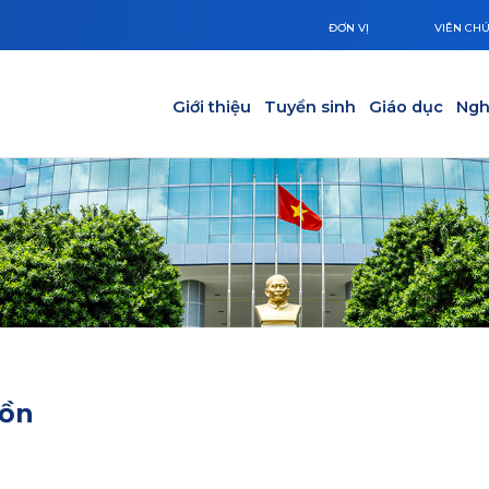
ĐƠN VỊ
VIÊN CH
Main navigation
Giới thiệu
Tuyển sinh
Giáo dục
Ngh
uồn