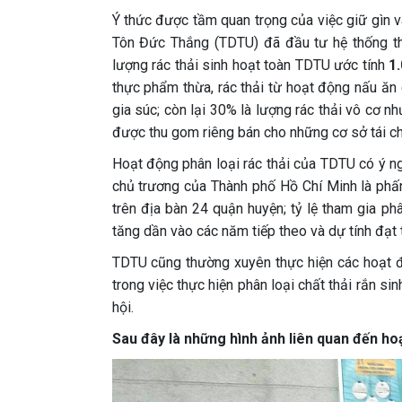
Ý thức được tầm quan trọng của việc giữ gìn 
Tôn Đức Thắng (TDTU) đã đầu tư hệ thống th
lượng rác thải sinh hoạt toàn TDTU ước tính
1
thực phẩm thừa, rác thải từ hoạt động nấu ăn
gia súc; còn lại 30% là lượng rác thải vô cơ như
được thu gom riêng bán cho những cơ sở tái chế
Hoạt động phân loại rác thải của TDTU có ý ng
chủ trương của Thành phố Hồ Chí Minh là phấn
trên địa bàn 24 quận huyện; tỷ lệ tham gia phâ
tăng dần vào các năm tiếp theo và dự tính đạt
TDTU cũng thường xuyên thực hiện các hoạt độ
trong việc thực hiện phân loại chất thải rắn s
hội.
Sau đây là những hình ảnh liên quan đến ho