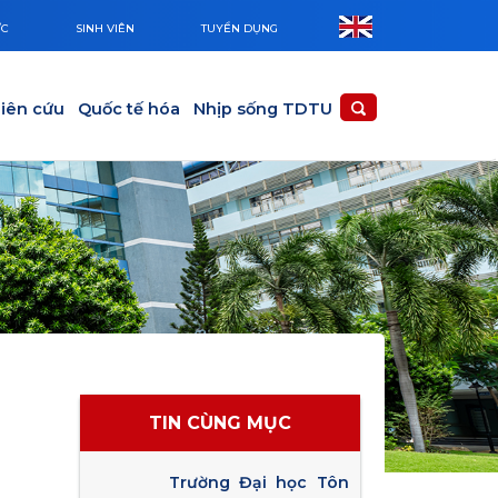
ỨC
SINH VIÊN
TUYỂN DỤNG
iên cứu
Quốc tế hóa
Nhịp sống TDTU
TIN CÙNG MỤC
Trường Đại học Tôn