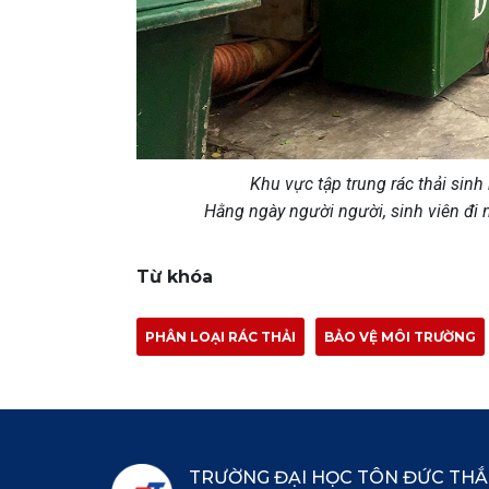
Khu vực tập trung rác thải sinh
Hằng ngày người người, sinh viên đi n
Từ khóa
PHÂN LOẠI RÁC THẢI
BẢO VỆ MÔI TRƯỜNG
TRƯỜNG ĐẠI HỌC TÔN ĐỨC TH