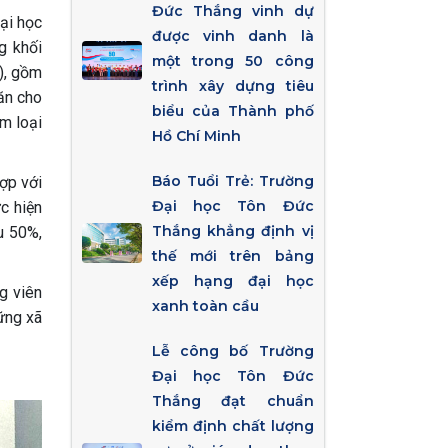
Đức Thắng vinh dự
ại học
được vinh danh là
g khối
một trong 50 công
), gồm
trình xây dựng tiêu
ăn cho
biểu của Thành phố
im loại
Hồ Chí Minh
Báo Tuổi Trẻ: Trường
ợp với
Đại học Tôn Đức
c hiện
Thắng khẳng định vị
ểu 50%,
thế mới trên bảng
xếp hạng đại học
g viên
xanh toàn cầu
vững xã
Lễ công bố Trường
Đại học Tôn Đức
Thắng đạt chuẩn
kiểm định chất lượng