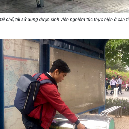
 tái chế, tái sử dụng được sinh viên nghiêm túc thực hiện ở căn t