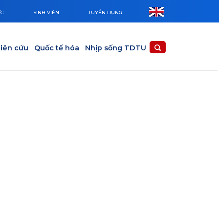
ỨC
SINH VIÊN
TUYỂN DỤNG
iên cứu
Quốc tế hóa
Nhịp sống TDTU