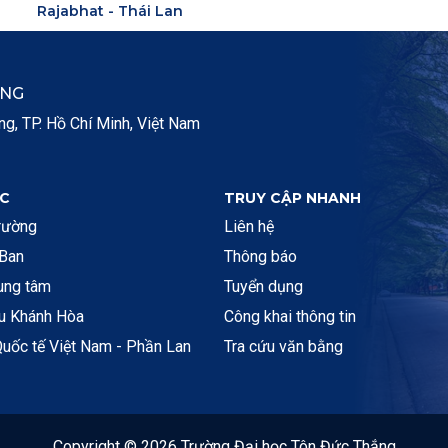
Rajabhat - Thái Lan
ẮNG
, TP. Hồ Chí Minh, Việt Nam
C
TRUY CẬP NHANH
rường
Liên hệ
 Ban
Thông báo
rung tâm
Tuyển dụng
ệu Khánh Hòa
Công khai thông tin
uốc tế Việt Nam - Phần Lan
Tra cứu văn bằng
Copyright © 2026 Trường Đại học Tôn Đức Thắng