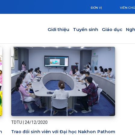
ĐƠN VỊ
VIÊN CH
Main navigation
Giới thiệu
Tuyển sinh
Giáo dục
Ngh
TDTU
|
24/12/2020
n
Trao đổi sinh viên với Đại học Nakhon Pathom