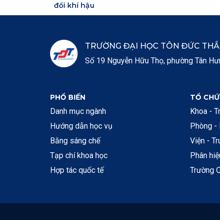
đổi khí hậu
TRƯỜNG ĐẠI HỌC TÔN ĐỨC TH
Số 19 Nguyễn Hữu Thọ, phường Tân Hưng
PHỔ BIẾN
TỔ CHỨ
Danh mục ngành
Khoa - T
Hướng dẫn học vụ
Phòng -
Bằng sáng chế
Viện - T
Tạp chí khoa học
Phân hi
Hợp tác quốc tế
Trường Q