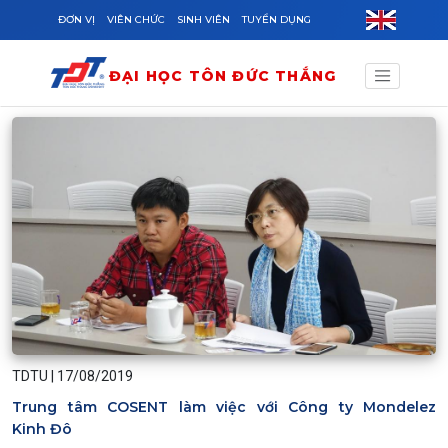
Skip to main content
ĐƠN VỊ
VIÊN CHỨC
SINH VIÊN
TUYỂN DỤNG
ĐẠI HỌC TÔN ĐỨC THẮNG
TDTU
|
17/08/2019
Trung tâm COSENT làm việc với Công ty Mondelez
Kinh Đô