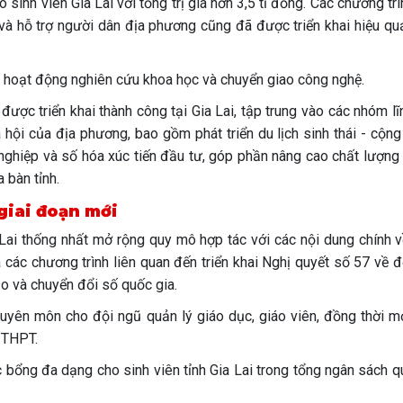
inh viên Gia Lai với tổng trị giá hơn 3,5 tỉ đồng. Các chương trì
và hỗ trợ người dân địa phương cũng đã được triển khai hiệu quả,
à hoạt động nghiên cứu khoa học và chuyển giao công nghệ.
được triển khai thành công tại Gia Lai, tập trung vào các nhóm l
xã hội của địa phương, bao gồm phát triển du lịch sinh thái - cộn
ghiệp và số hóa xúc tiến đầu tư, góp phần nâng cao chất lượng
 bàn tỉnh.
giai đoạn mới
Lai thống nhất mở rộng quy mô hợp tác với các nội dung chính v
 các chương trình liên quan đến triển khai Nghị quyết số 57 về 
ạo và chuyển đổi số quốc gia.
huyên môn cho đội ngũ quản lý giáo dục, giáo viên, đồng thời m
 THPT.
 bổng đa dạng cho sinh viên tỉnh Gia Lai trong tổng ngân sách q