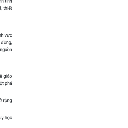
nh tình
 thiết
ĩnh vực
g đồng,
 nguồn
ề giáo
đột phá
ở rộng
uỹ học