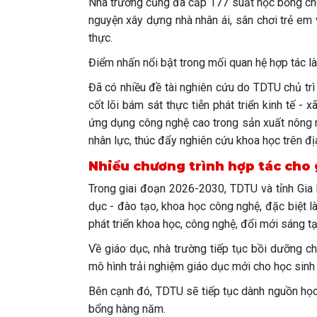
Nhà trường cũng đã cấp 177 suất học bổng cho s
nguyện xây dựng nhà nhân ái, sân chơi trẻ em 
thực.
Điểm nhấn nổi bật trong mối quan hệ hợp tác l
Đã có nhiều đề tài nghiên cứu do TDTU chủ trì 
cốt lõi bám sát thực tiễn phát triển kinh tế - 
ứng dụng công nghệ cao trong sản xuất nông n
nhân lực, thúc đẩy nghiên cứu khoa học trên địa
Nhiều chương trình hợp tác cho 
Trong giai đoạn 2026-2030, TDTU và tỉnh Gia 
dục - đào tạo, khoa học công nghệ, đặc biệt là
phát triển khoa học, công nghệ, đổi mới sáng t
Về giáo dục, nhà trường tiếp tục bồi dưỡng c
mô hình trải nghiệm giáo dục mới cho học sinh
Bên cạnh đó, TDTU sẽ tiếp tục dành nguồn học
bổng hàng năm.