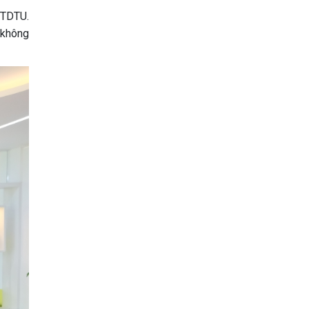
 TDTU.
y không