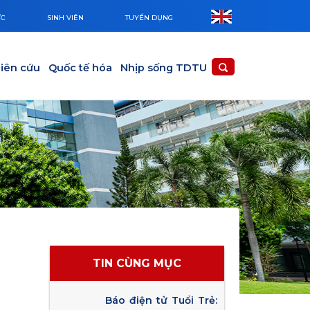
ỨC
SINH VIÊN
TUYỂN DỤNG
iên cứu
Quốc tế hóa
Nhịp sống TDTU
TIN CÙNG MỤC
Báo điện tử Tuổi Trẻ: