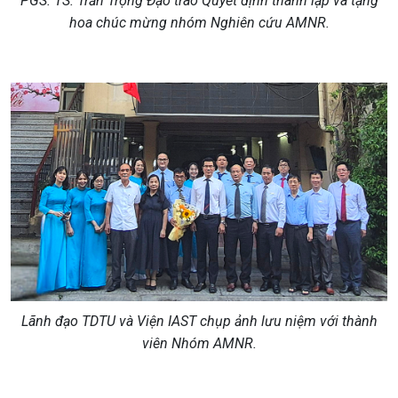
PGS. TS. Trần Trọng Đạo trao Quyết định thành lập và tặng
hoa chúc mừng nhóm Nghiên cứu AMNR.
Lãnh đạo TDTU
và
Viện IAST
chụp ảnh lưu niệm với
thành
viên Nhóm
AMNR.