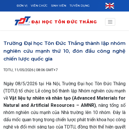
Skip to main content
ĐƠN VỊ
VIÊN CHỨC
SINH VIÊN
TUYỂN DỤNG
ĐẠI HỌC TÔN ĐỨC THẮNG
Trường Đại học Tôn Đức Thắng thành lập nhóm
nghiên cứu mạnh thứ 10, đón đầu công nghệ
chiến lược quốc gia
TDTU, 11/05/2026 | 08:06 GMT+7
Ngày 08/5/2026 tại Hà Nội, Trường Đại học Tôn Đức Thắng
(TDTU) tổ chức Lễ công bố thành lập Nhóm nghiên cứu mạnh
về
Vật liệu tự nhiên và nhân tạo (Advanced Materials for
Natural and Artificial Resources – AMNR)
, nâng tổng số
nhóm nghiên cứu mạnh của Nhà trường lên 10 nhóm. Đây là
dấu mốc quan trọng trong chiến lược phát triển khoa học công
nghệ và đổi mới sáng tạo của TDTU, đồng thời thể hiện quyết